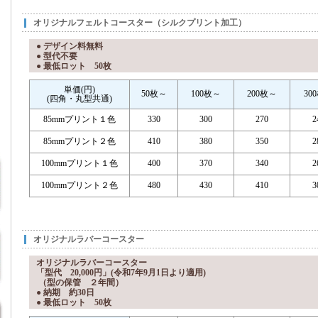
オリジナルフェルトコースター（シルクプリント加工）
● デザイン料無料
● 型代不要
● 最低ロット 50枚
単価(円)
50枚～
100枚～
200枚～
30
(四角・丸型共通)
85mmプリント１色
330
300
270
2
85mmプリント２色
410
380
350
2
100mmプリント１色
400
370
340
2
100mmプリント２色
480
430
410
3
オリジナルラバーコースター
オリジナルラバーコースター
「型代 20,000円」(令和7年9月1日より適用)
（型の保管 ２年間）
● 納期 約30日
● 最低ロット 50枚