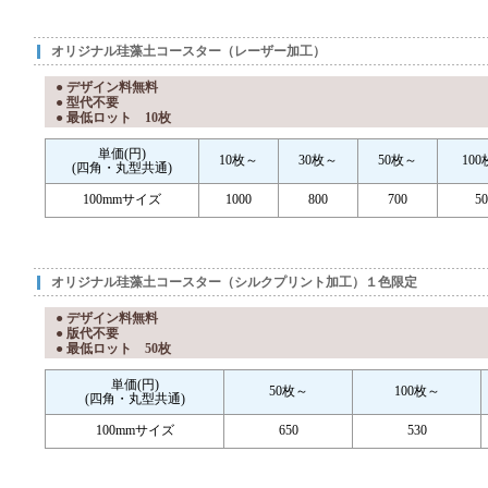
オリジナル珪藻土コースター（レーザー加工）
● デザイン料無料
● 型代不要
● 最低ロット 10枚
単価(円)
10枚～
30枚～
50枚～
10
(四角・丸型共通)
100mmサイズ
1000
800
700
50
オリジナル珪藻土コースター（シルクプリント加工）１色限定
● デザイン料無料
● 版代不要
● 最低ロット 50枚
単価(円)
50枚～
100枚～
(四角・丸型共通)
100mmサイズ
650
530