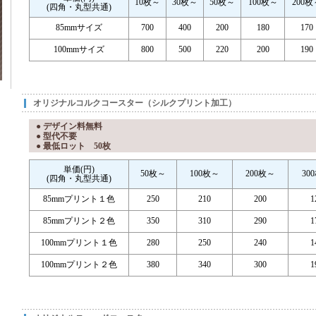
10枚～
30枚～
50枚～
100枚～
200枚
(四角・丸型共通)
85mmサイズ
700
400
200
180
170
100mmサイズ
800
500
220
200
190
オリジナルコルクコースター（シルクプリント加工）
● デザイン料無料
● 型代不要
● 最低ロット 50枚
単価(円)
50枚～
100枚～
200枚～
30
(四角・丸型共通)
85mmプリント１色
250
210
200
1
85mmプリント２色
350
310
290
1
100mmプリント１色
280
250
240
1
100mmプリント２色
380
340
300
1