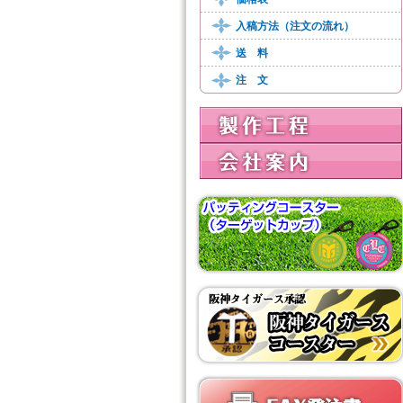
入稿方法（注文の流れ）
送 料
注 文
製作工程
会社案内
オリジナルパッティングコースター
阪神タイガースコースター