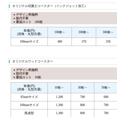
オリジナル珪藻土コースター（インクジェット加工）
● デザイン料無料
● 版代不要
● 最低ロット 200枚
単価(円)
100枚～
200枚～
300枚～
(四角・丸型共通)
100mmサイズ
400
370
350
オリジナルウッドコースター
● デザイン料無料
● 型代不要
● 最低ロット 10枚
単価(円)
10枚～
30枚～
50枚～
(四角・丸型共通)
85mmサイズ
1,200
700
600
100mmサイズ
1,300
800
700
既成型
1,300
800
700