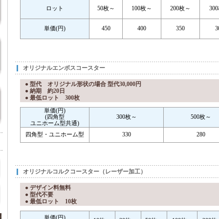
ロット
50枚～
100枚～
200枚～
30
単価(円)
450
400
350
3
オリジナルエンボスコースター
● 型代 オリジナル形状の場合 型代30,000円
● 納期 約20日
● 最低ロット 300枚
単価(円)
(四角型
300枚～
500枚～
ユニホーム型共通)
四角型・ユニホーム型
330
280
オリジナルコルクコースター（レーザー加工）
● デザイン料無料
● 型代不要
● 最低ロット 10枚
単価(円)