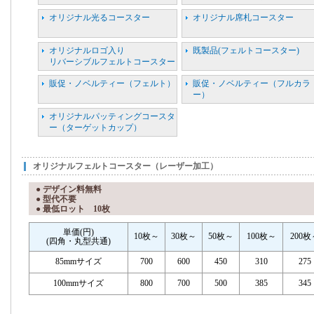
オリジナル光るコースター
オリジナル席札コースター
オリジナルロゴ入り
既製品(フェルトコースター)
リバーシブルフェルトコースター
販促・ノベルティー（フェルト）
販促・ノベルティー（フルカラ
ー）
オリジナルパッティングコースタ
ー（ターゲットカップ）
オリジナルフェルトコースター（レーザー加工）
● デザイン料無料
● 型代不要
● 最低ロット 10枚
単価(円)
10枚～
30枚～
50枚～
100枚～
200枚
(四角・丸型共通)
85mmサイズ
700
600
450
310
275
100mmサイズ
800
700
500
385
345