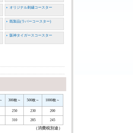
オリジナル刺繍コースター
既製品(ラバーコースター)
阪神タイガースコースター
～
300枚～
500枚～
1000枚～
250
230
200
310
285
245
（消費税別途）